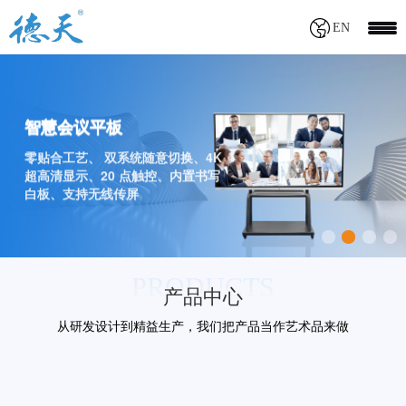
EN
智慧会议平板
零贴合工艺、 双系统随意切换、4K
超高清显示、20 点触控、内置书写
白板、支持无线传屏
PRODUCTS
产品中心
从研发设计到精益生产，我们把产品当作艺术品来做