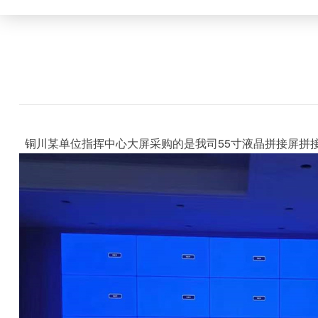
铜川某单位指挥中心大屏采购的是我司55寸液晶
拼接屏
拼