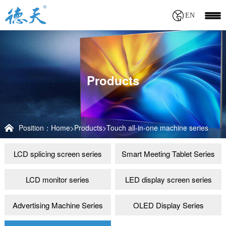
EN
Products
Position：
Home
>
Products
>
Touch all-in-one machine series
LCD splicing screen series
Smart Meeting Tablet Series
LCD monitor series
LED display screen series
Advertising Machine Series
OLED Display Series