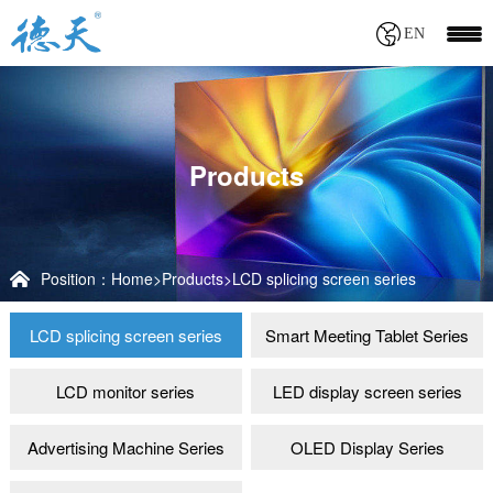
EN
Products
Position：
Home
>
Products
>
LCD splicing screen series
LCD splicing screen series
Smart Meeting Tablet Series
LCD monitor series
LED display screen series
Advertising Machine Series
OLED Display Series